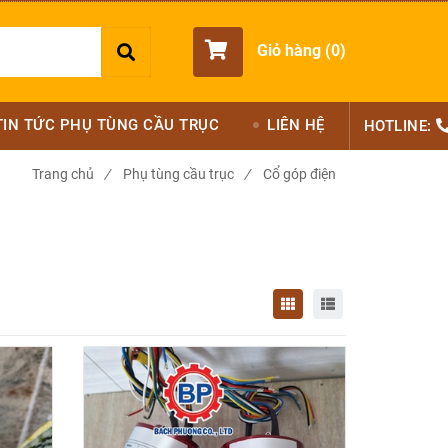
Giỏ hàng (
0
)
TIN TỨC PHỤ TÙNG CẦU TRỤC
LIÊN HỆ
HOTLINE:
Trang chủ
/
Phụ tùng cầu trục
/
Cổ góp điện