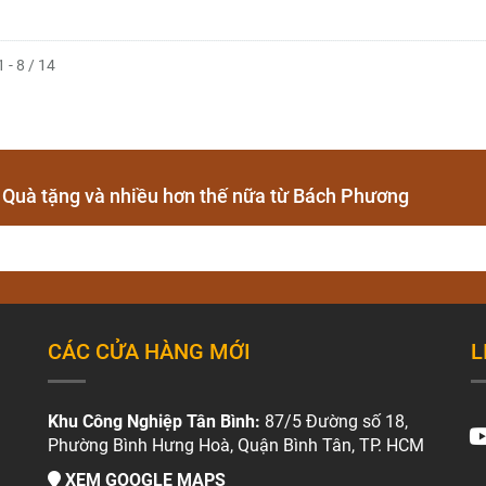
1 - 8 / 14
- Quà tặng và nhiều hơn thế nữa từ Bách Phương
CÁC CỬA HÀNG MỚI
L
Khu Công Nghiệp Tân Bình:
87/5 Đường số 18,
Phường Bình Hưng Hoà, Quận Bình Tân, TP. HCM
XEM GOOGLE MAPS