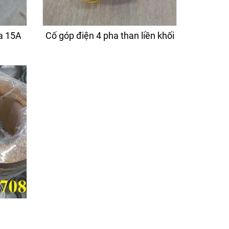
ha 15A
Cổ góp điện 4 pha than liền khối
trục