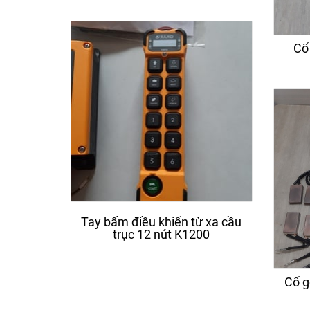
Cổ
Tay bấm điều khiển từ xa cầu
Động 
trục 12 nút K1200
Cổ g