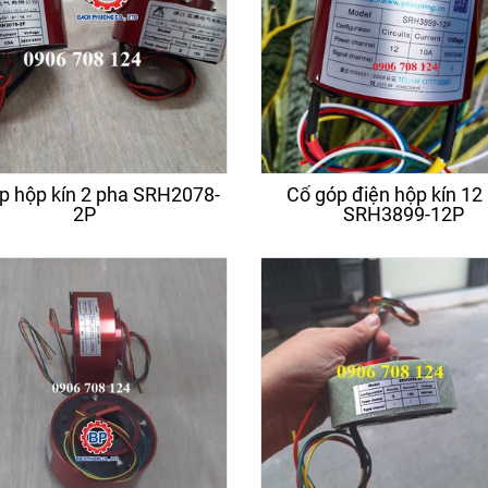
p hộp kín 2 pha SRH2078-
Cổ góp điện hộp kín 12
2P
SRH3899-12P