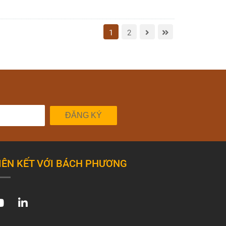
1
2
ĐĂNG KÝ
IÊN KẾT VỚI BÁCH PHƯƠNG