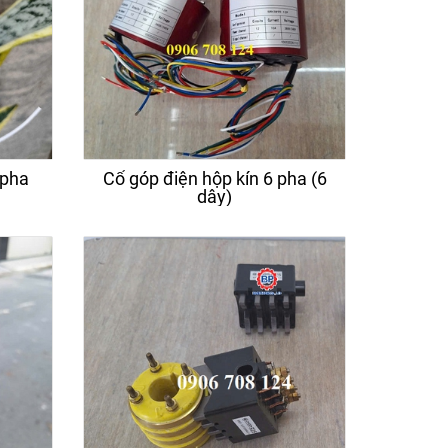
 pha
Cổ góp điện hộp kín 6 pha (6
dây)