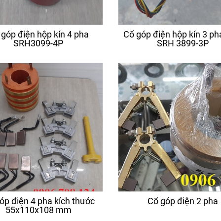
 góp điện hộp kín 4 pha
Cổ góp điện hộp kín 3 p
SRH3099-4P
SRH 3899-3P
cơ dầm biên cầu trục 0.75
Động cơ dầm biên cầu 
kw SUNGDO
Nhật bãi
óp điện 4 pha kích thước
Cổ góp điện 2 pha
55x110x108 mm