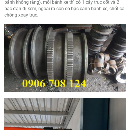
bánh không răng), mỗi bánh xe thì có 1 cây trục cốt và 2
bạc đạn đi kèm, ngoài ra còn có bạc canh bánh xe, chốt cài
chống xoay trục.