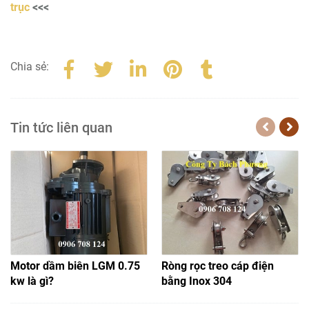
trục
<<<
Chia sẻ:
Tin tức liên quan
Motor dầm biên LGM 0.75
Ròng rọc treo cáp điện
kw là gì?
bằng Inox 304