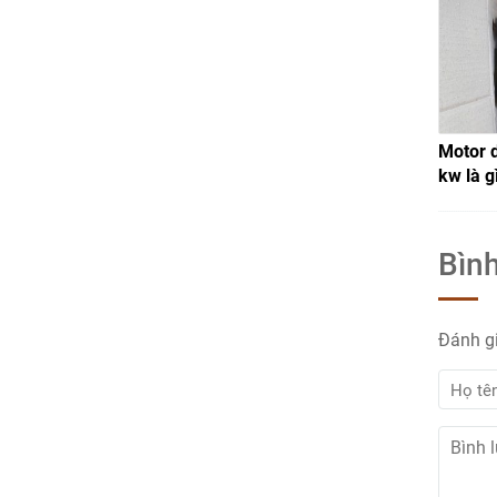
Motor 
kw là g
Bình
Đánh g