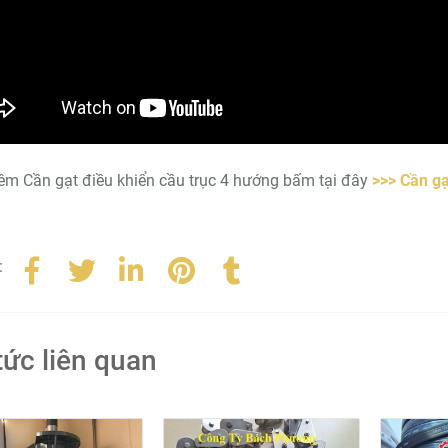
m Cần gạt điều khiển cầu trục 4 hướng bấm tại đây
>>> Cần gạ
:
tức liên quan