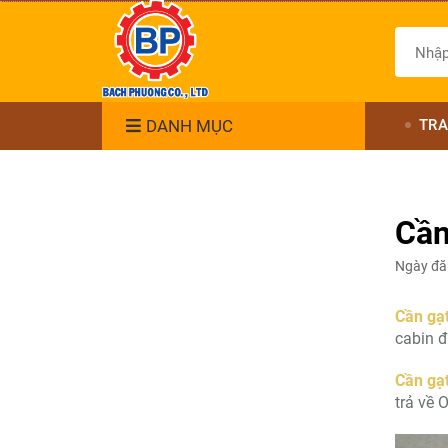
DANH MỤC
TRA
Cần
Ngày đă
Cần gạt
cabin đ
Cần gạt
trả về 