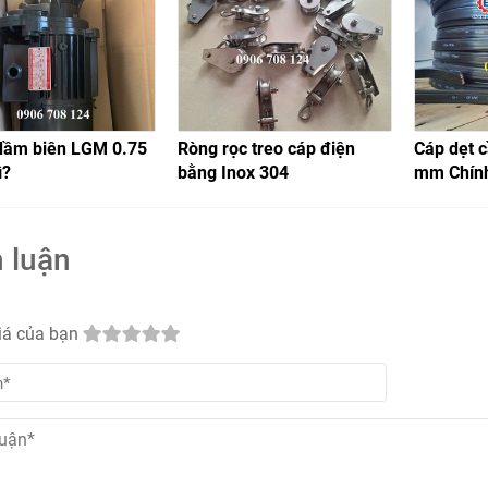
dầm biên LGM 0.75
Ròng rọc treo cáp điện
Cáp dẹt c
ì?
bằng Inox 304
mm Chín
 luận
iá của bạn