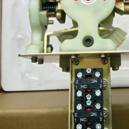
cơ dầm biên cầu trục 0.75
Động cơ dầm biên cầu 
kw SUNGDO
Nhật bãi