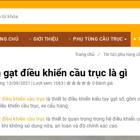
NG CHỦ
GIỚI THIỆU
PHỤ TÙNG CẦU TRỤC
Trang chủ
/
Tin tức phụ tùng c
 gạt điều khiển cầu trục là gì
ng:
13/09/2021 |
Lượt xem:
1063 |
0 Đánh giá
 điều khiển cầu trục
là thiết bị điều khiển kiểu tay gạt số, gồ
iều khiển cầu trục, xe cẩu hàng.
 điều khiển cầu trục
là thiết bị quan trọng trong hệ điều khiển c
O khi không sử dụng nữa, an toàn và độ chính xác cao.