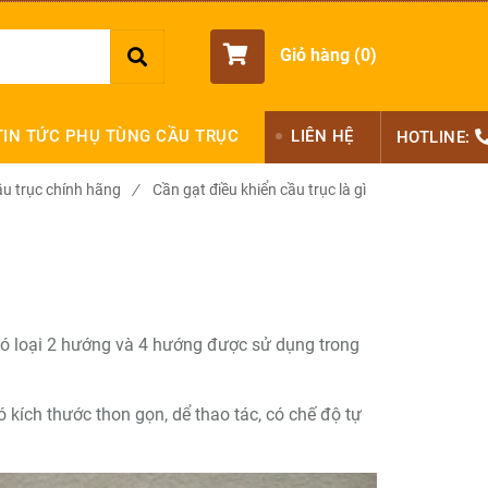
Giỏ hàng (
0
)
TIN TỨC PHỤ TÙNG CẦU TRỤC
LIÊN HỆ
HOTLINE:
ầu trục chính hãng
/
Cần gạt điều khiển cầu trục là gì
m có loại 2 hướng và 4 hướng được sử dụng trong
ó kích thước thon gọn, dể thao tác, có chế độ tự