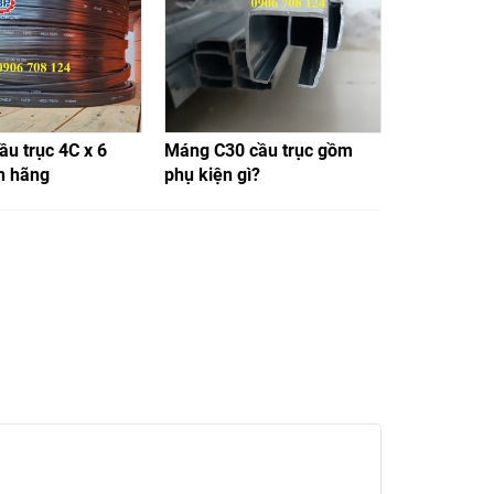
ầu trục 4C x 6
Máng C30 cầu trục gồm
Ray điện hộ
h hãng
phụ kiện gì?