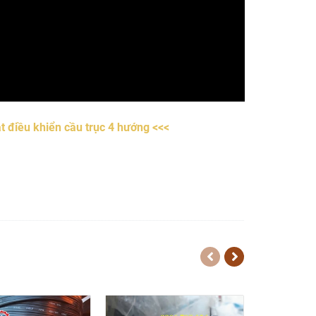
t điều khiển cầu trục 4 hướng <<<