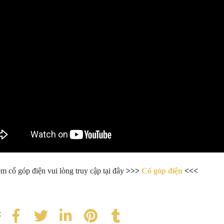
 cổ góp điện vui lòng truy cập tại đây
>>>
Cổ góp điện
<<<
: