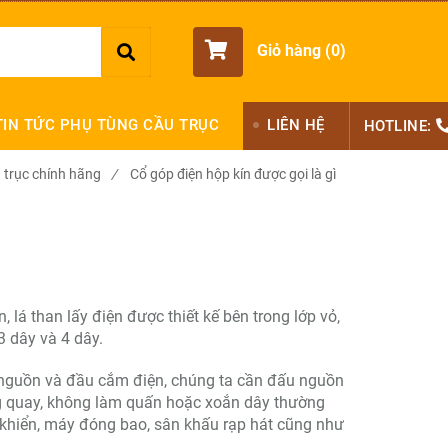
Giỏ hàng (
0
)
TIN TỨC PHỤ TÙNG CẦU TRỤC
LIÊN HỆ
HOTLINE:
 trục chính hãng
/
Cổ góp điện hộp kín được gọi là gì
 lá than lấy điện được thiết kế bên trong lớp vỏ,
3 dây và 4 dây.
y nguồn và đầu cắm điện, chúng ta cần đấu nguồn
ng quay, không làm quấn hoặc xoắn dây thường
khiển, máy đóng bao, sân khấu rạp hát cũng như