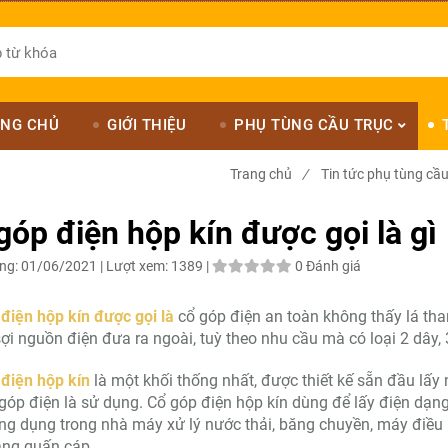
NG CHỦ
GIỚI THIỆU
PHỤ TÙNG CẦU TRỤC
Trang chủ
/
Tin tức phụ tùng cầu
góp điện hộp kín được gọi là gì
ng:
01/06/2021 |
Lượt xem:
1389 |
0 Đánh giá
điện hộp kín được gọi là
cổ góp điện an toàn không thấy lá than,
sợi nguồn điện đưa ra ngoài, tuỳ theo nhu cầu mà có loại 2 dây, 
điện hộp kín
là một khối thống nhất, được thiết kế sẵn đầu lấ
góp điện là sử dụng. Cổ góp điện hộp kín dùng để lấy điện dạ
g dụng trong nhà máy xử lý nước thải, băng chuyền, máy điều 
ang quấn cáp.