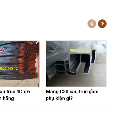
ầu trục 4C x 6
Máng C30 cầu trục gồm
Ray điện hộ
h hãng
phụ kiện gì?