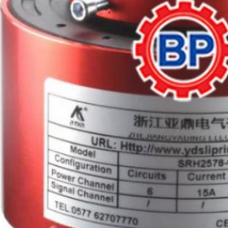
cơ dầm biên cầu trục 0.75
Động cơ dầm biên cầu 
kw SUNGDO
Nhật bãi