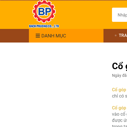
DANH MỤC
TRA
Cổ 
Ngày đă
Cổ góp 
chỉ có 
Cổ góp 
vào cổ 
được ứn
trong t