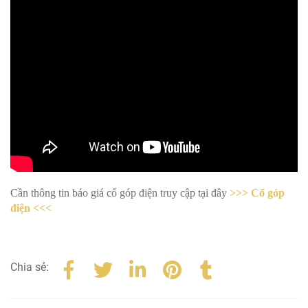
Cần thông tin báo giá cổ góp điện truy cập tại đây
>>> Cổ góp
điện <<<
Chia sẻ: