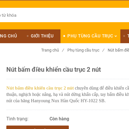
NG CHỦ
GIỚI THIỆU
PHỤ TÙNG CẦU TRỤC
Trang chủ
/
Phụ tùng cầu trục
/
Nút bấm điề
Nút bấm điều khiển cầu trục 2 nút
Nút bấm điều khiển cầu trục 2 nút
chuyên dùng để điều khiển cầ
thuận, nghịch hoặc nâng, hạ và nút dừng khẩn cấp, tay bấm điều k
nút của hãng Hanyoung Nux Hàn Quốc HY-1022 SB.
Tình trạng:
Còn hàng