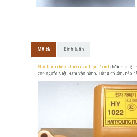
Mô tả
Bình luận
Nút bấm điều khiển cầu trục 2 nút
được Công Ty
cho người Việt Nam vận hành. Hàng có sẳn, bảo h