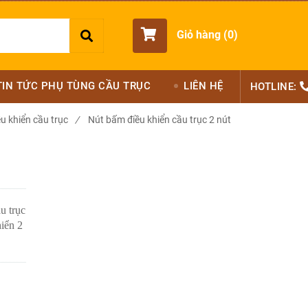
Giỏ hàng (
0
)
TIN TỨC PHỤ TÙNG CẦU TRỤC
LIÊN HỆ
HOTLINE:
u khiển cầu trục
/
Nút bấm điều khiển cầu trục 2 nút
u trục
hiển 2