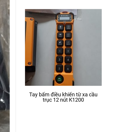
Tay bấm điều khiển từ xa cầu
Động cơ
trục 12 nút K1200